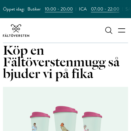
Öppet idag:
Butiker
10:00 - 20:00
ICA
07:00 - 22:00
SA
Sök
Köp en
Fältöverstenmugg så
bjuder vi på fika