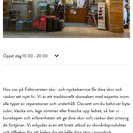
Öppet idag
10:00 - 20:00
Hos oss på Fältöversten sko- och nyckelservice får dina skor och
väskor ett nytt liv. Vi är ett traditionellt skomakeri med expertis inom
alla typer av reparationer och underhåll. Oavsett om du behöver byta
sulor, klacka om, laga sömmar eller fräscha upp lädret, så har vi
kunskapen och erfarenheten att ge dina skor och väskor den omsorg
de förtjänar. Vi erbjuder även ett brett utbud av skovårdsprodukter
och tillbehör för att hjälpa dig att hålla dina skor i toppskick.