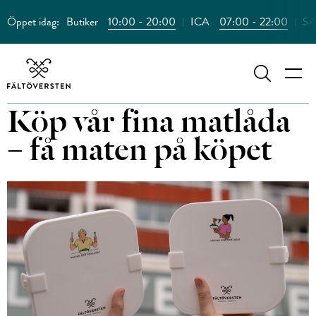
Öppet idag:
Butiker
10:00 - 20:00
ICA
07:00 - 22:00
SA
Sök
Köp vår fina matlåda
– få maten på köpet