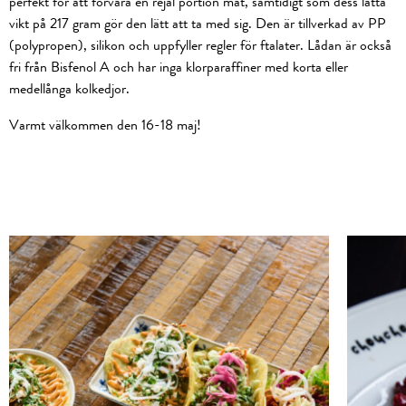
perfekt för att förvara en rejäl portion mat, samtidigt som dess lätta
vikt på 217 gram gör den lätt att ta med sig. Den är tillverkad av PP
(polypropen), silikon och uppfyller regler för ftalater. Lådan är också
fri från Bisfenol A och har inga klorparaffiner med korta eller
medellånga kolkedjor.
Varmt välkommen den 16-18 maj!
Read about: Phil’s Burger
Read about
kvarterskro