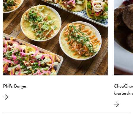
Phil’s Burger
ChouChou 
kvarterskr