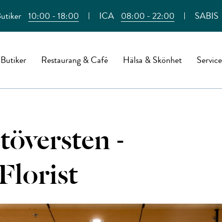
utiker
10:00 - 18:00
ICA
08:00 - 22:00
SABIS
Butiker
Restaurang & Café
Hälsa & Skönhet
Service
ltöversten -
Florist