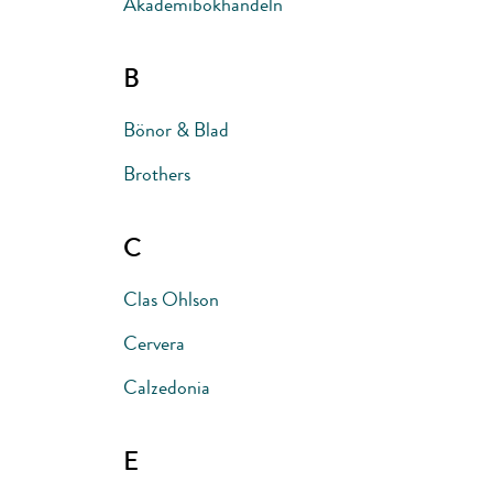
Akademibokhandeln
B
Bönor & Blad
Brothers
C
Clas Ohlson
Cervera
Calzedonia
E