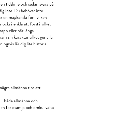
en tidslinje och sedan svara på
ig inte. Du behöver inte
r en magkänsla för i vilken
r också enkla att förstå vilket
napp eller när långa
 i sin karaktär vilket ger alla
ngsvis lär dig lite historia
 några allmänna tips att
an – både allmänna och
sken för osämja och omkullvälta