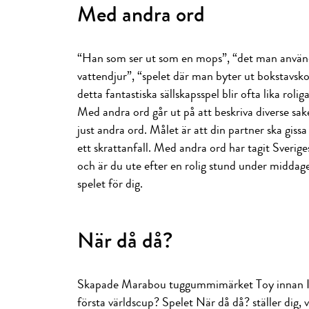
Med andra ord
“Han som ser ut som en mops”, “det man använ
vattendjur”, “spelet där man byter ut bokstavs
detta fantastiska sällskapsspel blir ofta lika roli
Med andra ord går ut på att beskriva diverse s
just andra ord. Målet är att din partner ska gissa
ett skrattanfall. Med andra ord har tagit Sverig
och är du ute efter en rolig stund under middagen
spelet för dig.
När då då?
Skapade Marabou tuggummimärket Toy innan I
första världscup? Spelet När då då? ställer dig,