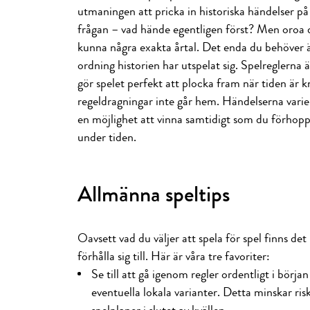
utmaningen att pricka in historiska händelser på 
frågan – vad hände egentligen först? Men oroa d
kunna några exakta årtal. Det enda du behöver ä
ordning historien har utspelat sig. Spelreglerna ä
gör spelet perfekt att plocka fram när tiden är k
regeldragningar inte går hem. Händelserna varierar
en möjlighet att vinna samtidigt som du förhoppni
under tiden.
Allmänna speltips
Oavsett vad du väljer att spela för spel finns det
förhålla sig till. Här är våra tre favoriter:
Se till att gå igenom regler ordentligt i börj
eventuella lokala varianter. Detta minskar ri