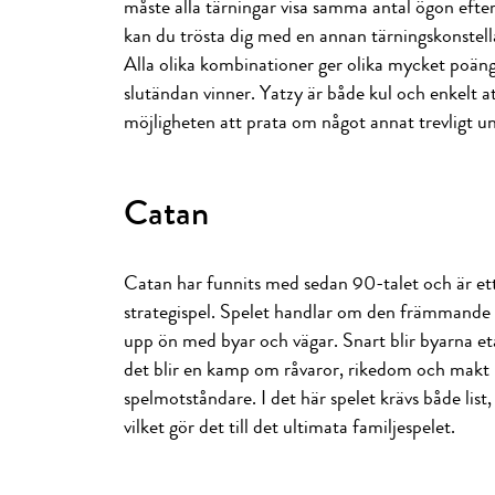
måste alla tärningar visa samma antal ögon efter 
kan du trösta dig med en annan tärningskonstella
Alla olika kombinationer ger olika mycket poä
slutändan vinner. Yatzy är både kul och enkelt a
möjligheten att prata om något annat trevligt un
Catan
Catan har funnits med sedan 90-talet och är et
strategispel. Spelet handlar om den främmande
upp ön med byar och vägar. Snart blir byarna e
det blir en kamp om råvaror, rikedom och makt 
spelmotståndare. I det här spelet krävs både lis
vilket gör det till det ultimata familjespelet.