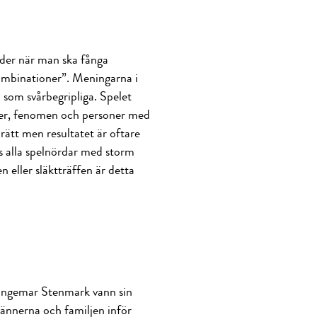
der när man ska fånga
kombinationer”. Meningarna i
ga som svårbegripliga. Spelet
aker, fenomen och personer med
 rätt men resultatet är oftare
es alla spelnördar med storm
 eller släktträffen är detta
ngemar Stenmark vann sin
 vännerna och familjen inför