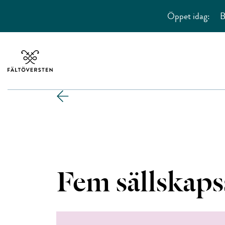
Öppet idag:
B
Fem sällskaps