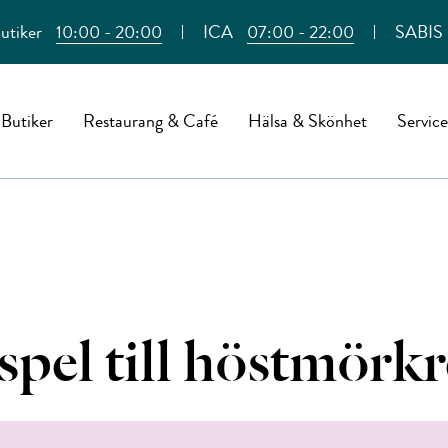
utiker
10:00 - 20:00
ICA
07:00 - 22:00
SABIS
Butiker
Restaurang & Café
Hälsa & Skönhet
Service
spel till höstmörkr